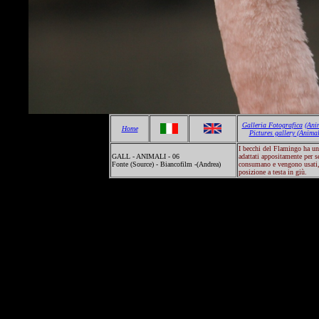
Galleria Fotografica
(Ani
Home
Pictures gallery
(Animal
I becchi del Flamingo ha una
GALL - ANIMALI - 06
adattati appositamente per s
Fonte (Source) - Biancofilm -(Andrea)
consumano e vengono usati, 
posizione a testa in giù.