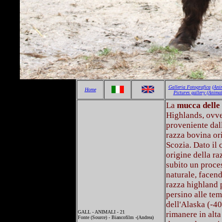
Galleria Fotografica
(Ani
Home
Pictures gallery
(Animal
La
mucca delle
Highlands, ovve
proveniente dall
razza bovina ori
Scozia. Dato il 
origine della ra
subito un proce
naturale, facen
razza highland 
persino alle tem
dell'Alaska (-40
GALL - ANIMALI - 21
rimanere in alt
Fonte (Source) - Biancofilm -(Andrea)