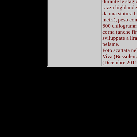
durante le stagi
razza highlander
da una statura b
metri), peso com
600 chilogrammi
corna (anche fin
sviluppate a lir
pelame.
Foto scattata n
Viva (Bussoleng
(Dicembre 201