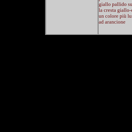
giallo pallido s
la cresta giallo
un colore più l
ad arancione