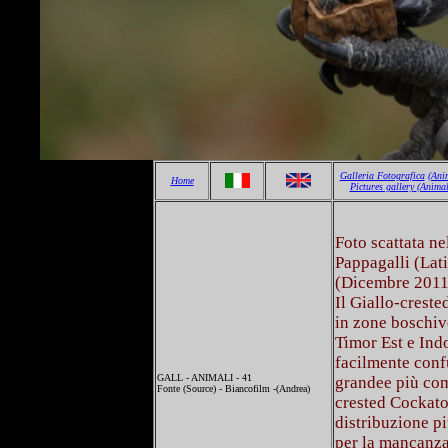
Galleria Fotografica
(Ani
Home
Pictures gallery
(Animal
Foto scattata ne
Pappagalli (Lat
(Dicembre 2011
Il Giallo-creste
in zone boschive
Timor Est e Indo
facilmente conf
GALL - ANIMALI - 41
grandee più co
Fonte (Source) - Biancofilm -(Andrea)
crested Cockato
distribuzione pi
per la mancanza