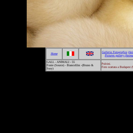
Galleria Fotografica
(An
Home
Pictures gallery
(Anima
GALL - ANIMALI - 55
Pulcini.
Fonte (Source) - Biancofilm -(Bruno &
Foto scattata a Budapest (
Susy)