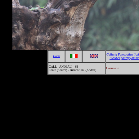
Galleria Fotografica
(An
Home
Pictures gallery
(Anima
GALL - ANIMALI - 63
Cammello
Fonte (Source) - Biancofilm -(Andrea)