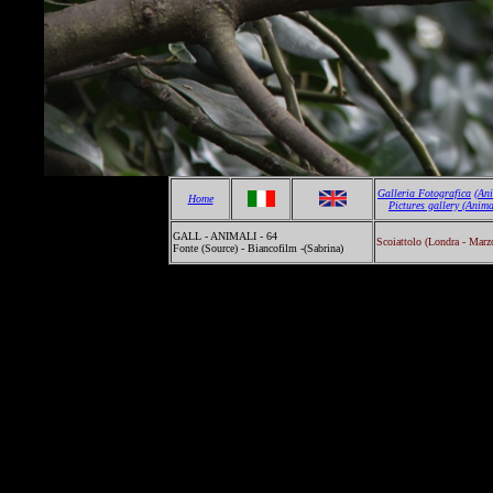
Galleria Fotografica
(An
Home
Pictures gallery
(Anima
GALL - ANIMALI - 64
Scoiattolo (Londra - Marz
Fonte (Source) - Biancofilm -(Sabrina)