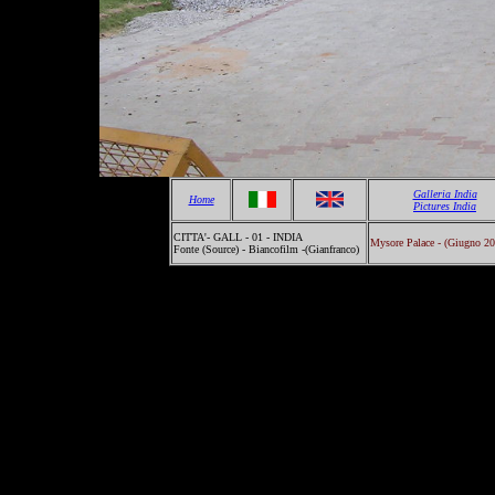
Galleria India
Home
Pictures India
CITTA'- GALL - 01 - INDIA
Mysore Palace - (Giugno 20
Fonte (Source) - Biancofilm -(Gianfranco)