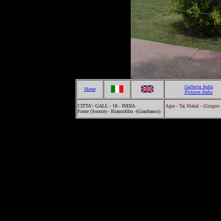
Galleria India
Home
Pictures India
CITTA'- GALL - 18 - INDIA
Agra - Taj Mahal - (Giugno
Fonte (Source) - Biancofilm -(Gianfranco)