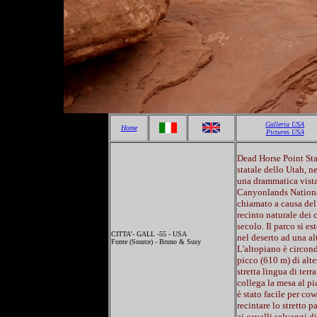
Galleria USA
Home
Pictures USA
Dead Horse Point Sta
statale dello Utah, ne
una drammatica vista
Canyonlands National
chiamato a causa de
recinto naturale dei
secolo. Il parco si es
CITTA'- GALL -55 - USA
nel deserto ad una al
Fonte (Source) - Bruno & Susy
L'altopiano è circond
picco (610 m) di alt
stretta lingua di terr
collega la mesa al pi
è stato facile per c
recintare lo stretto 
ai cavalli selvaggi d