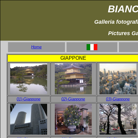
BIAN
Galleria fotografi
Pictures Ga
Home
GIAPPONE
01)-Giappone
02)-Giappone
03)-Giappone