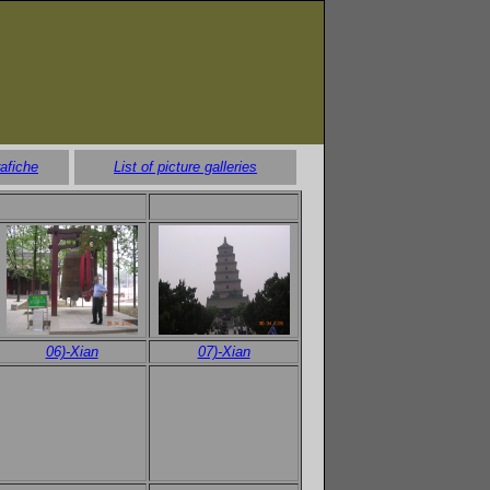
rafiche
List of picture galleries
06)-Xian
07)-Xian