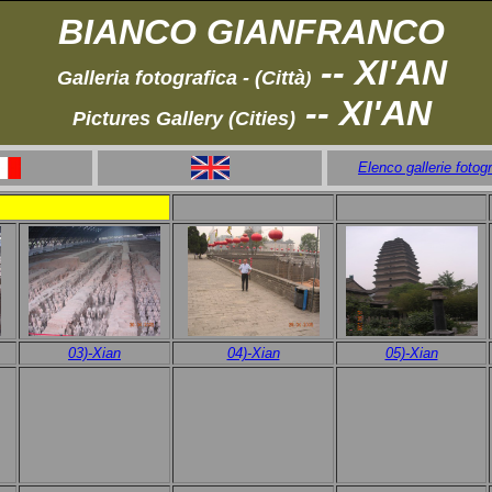
BIANCO GIANFRANCO
-- XI'AN
Galleria fotografica - (Città
)
-- XI'AN
Pictures Gallery (Cities)
Elenco gallerie fotog
03)-Xian
04)-Xian
05)-Xian