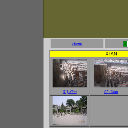
Home
XI'AN
01)-Xian
02)-Xian