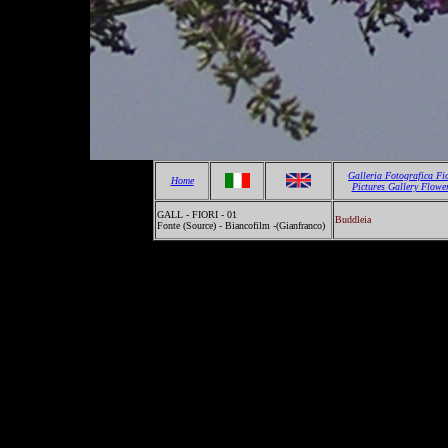
Galleria Fotografica Fi
Home
Pictures Gallery Flowe
GALL - FIORI - 01
Buddleia
Fonte (Source) - Biancofilm -(Gianfranco)