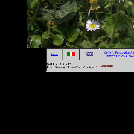
Galleria Fotografica Fi
Home
Pictures Gallery Flowe
GALL - FIORI - 12
Margherite
Fonte (Source) - Biancofilm -(Gianfranco)