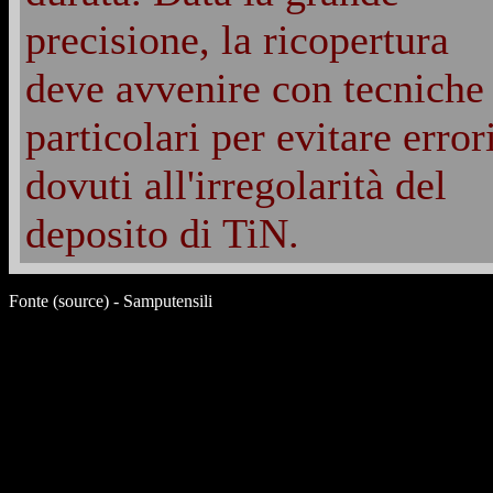
precisione, la ricopertura
deve avvenire con tecniche
particolari per evitare error
dovuti all'irregolarità del
deposito di TiN.
Fonte (source) - Samputensili