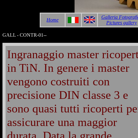
Galleria Fotografi
Home
Pictures gallery
GALL - CONTR-01--
Ingranaggio master ricoper
in TiN. In genere i master
vengono costruiti con
precisione DIN classe 3 e
sono quasi tutti ricoperti pe
assicurare una maggior
durata. Data la grande