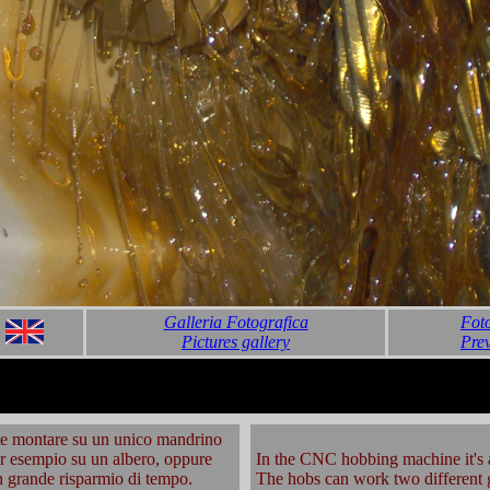
Galleria Fotografica
Fot
Pictures gallery
Prev
nte montare su un unico mandrino
per esempio su un albero, oppure
In the CNC hobbing machine it's a 
on grande risparmio di tempo.
The hobs can work two different g