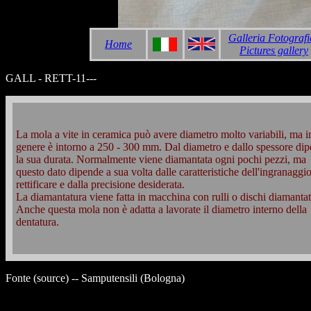
Galleria Fotografi
Home
Pictures gallery
GALL - RETT-11---
La mola a vite in ceramica può avere diametro molto variabili, ma i
genere è intorno a 250 - 300 mm. Dal diametro e dallo spessore di
la sua durata. Normalmente viene diamantata ogni pochi pezzi, ma
questo dato dipende a sua volta dalle caratteristiche dell'ingranaggi
rettificare e dalla precisione desiderata.
La diamantatura viene fatta in macchina con rulli o dischi diamantat
Anche questa mola non è adatta a lavorate il diametro interno della
dentatura.
Fonte (source) -- Samputensili (Bologna)