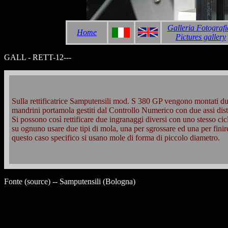
Galleria Fotografi
Home
Pictures gallery
GALL - RETT-12---
Sulla rettificatrice Samputensili mod. S 380 GP vengono montati d
mandrini portamola gestiti dal Controllo Numerico con due assi disti
Si possono così rettificare due ingranaggi diversi con uno stesso cic
su ognuno usare due tipi di mola, una per sgrossare ed una per finir
questo caso specifico si usano mole di forma di piccolo diametro.
Fonte (source) -- Samputensili (Bologna)