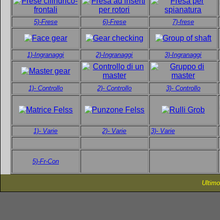
5)-Frese
6)-Frese
7)-frese
1)-Ingranaggi
2)-Ingranaggi
3)-Ingranaggi
1)- Controllo
2)- Controllo
3)- Controllo
1)- Varie
2)- Varie
3)- Varie
5)-Fr-Con
Ultimo