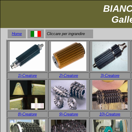
BIAN
Gall
Home
Cliccare per ingrandire
1)-Creatore
2)-Creatore
3)-Creatore
8)-Creatore
9)-Creatore
10)-Creatore