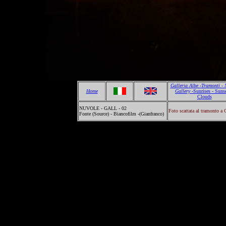
Galleria Albe -Tramonti - 
Home
Gallery -
Sunrises - Sunse
Clouds
NUVOLE - GALL - 02
Foto scattata al tramonto a
Fonte (Source) - Biancofilm -(Gianfranco)