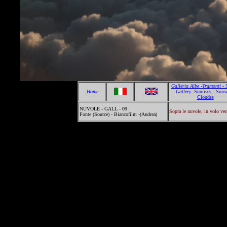
Galleria Albe -Tramonti - 
Home
Gallery -
Sunrises - Sunse
Clouds
s
NUVOLE - GALL - 09
Sopra le nuvole, in volo ve
Fonte (Source) - Biancofilm -(Andrea)