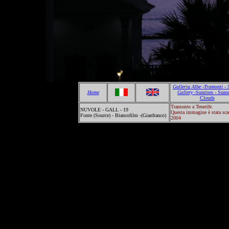
Galleria Albe -Tramonti - 
Home
Gallery -
Sunrises - Sunse
Clouds
Tramonto a Tenerife.
NUVOLE - GALL - 19
Questa immagine è stata scat
Fonte (Source) - Biancofilm -(Gianfranco)
2004